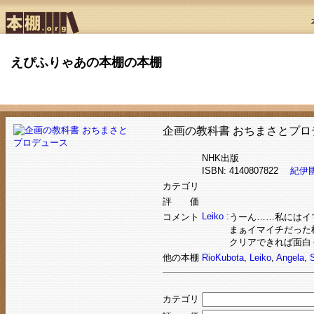
えぴふりゃあの本棚の本棚
企画の教科書 おちまさとプロ
NHK出版
ISBN: 4140807822
紀伊
カテゴリ
評 価
Leiko :
コメント
うーん……私にはイ
まぁイマイチだった
クリアできれば面白
他の本棚
RioKubota
,
Leiko
,
Angela
,
S
カテゴリ