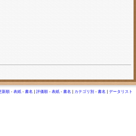
更新順
-
表紙
-
書名
|
評価順
-
表紙
-
書名
|
カテゴリ別
-
書名
|
データリスト