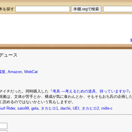
本を探す
デュース
國屋
,
Amazon
,
WebCat
マイチだった。同時購入した『
考具 ―考えるための道具、持っていますか?
根拠は、文体が苦手とか、構成が気に食わんとか、そもそもおち氏の企画し
く読めるのではないかという気もしますが。
urf Rider
,
sato99
,
gela
,
タカヒロ1
,
dachii
,
UEI
,
タカヒロ2
,
mille-c