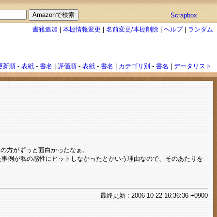
Scrapbox
書籍追加
|
本棚情報変更
|
名前変更/本棚削除
|
ヘルプ
|
ランダム
更新順
-
表紙
-
書名
|
評価順
-
表紙
-
書名
|
カテゴリ別
-
書名
|
データリスト
』の方がずっと面白かったなぁ。
た事例が私の感性にヒットしなかったとかいう理由なので、そのあたりを
最終
更新
: 2006-10-22 16:36:36 +0900