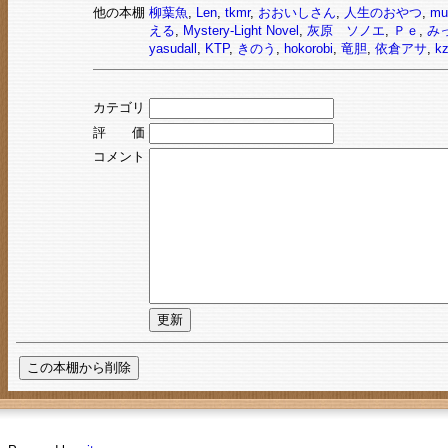
他の本棚
柳葉魚
,
Len
,
tkmr
,
おおいしさん
,
人生のおやつ
,
mu
える
,
Mystery-Light Novel
,
灰原 ソノエ
,
Ｐｅ
,
み
yasudall
,
KTP
,
きのう
,
hokorobi
,
竜胆
,
依倉アサ
,
k
カテゴリ
評 価
コメント