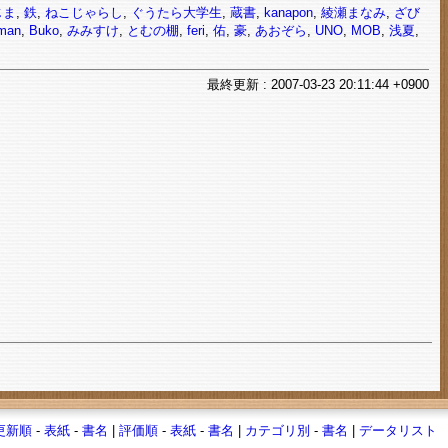
じま
,
鉄
,
ねこじゃらし
,
ぐうたら大学生
,
蔵書
,
kanapon
,
綾瀬まなみ
,
ざび
man
,
Buko
,
みみすけ
,
とむの棚
,
feri
,
佑
,
豪
,
あおぞら
,
UNO
,
MOB
,
浅夏
,
最終
更新
: 2007-03-23 20:11:44 +0900
更新順
-
表紙
-
書名
|
評価順
-
表紙
-
書名
|
カテゴリ別
-
書名
|
データリスト