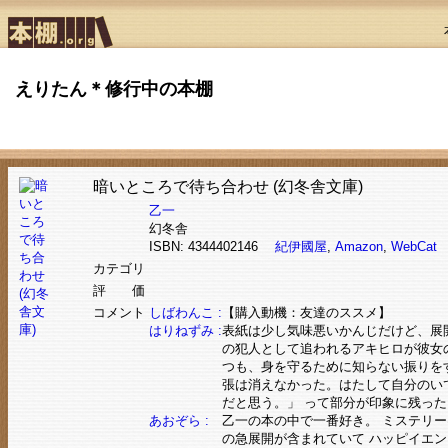
えりたん＊修行中の本棚
暗いところで待ち合わせ (幻冬舎文庫)
乙一
幻冬舎
ISBN: 4344402146
紀伊國屋
,
Amazon
,
WebCat
カテゴリ
評 価
コメント
しばわんこ :
【購入動機：友達のススメ】
はりねずみ :
表紙は少し気味悪いかんじだけど、展
の犯人として追われるアキヒロが彼女
つも、身を守るために知らない振りを
張は消えなかった。はたして自分のい
だと思う。」 って部分が印象に残った
あおぞら :
乙一の本の中で一番好き。 ミステリ
の急展開が含まれていて ハッピイエ