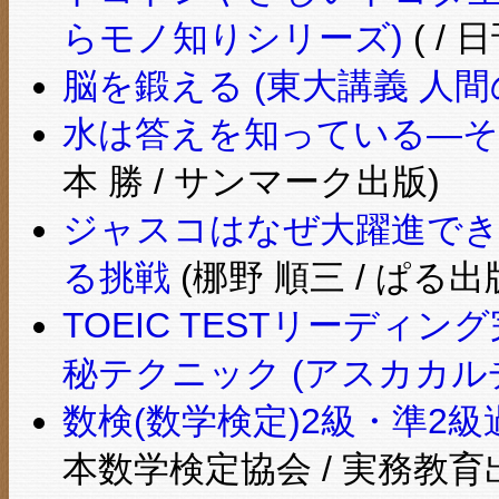
らモノ知りシリーズ)
( /
脳を鍛える (東大講義 人間
水は答えを知っている―
本 勝 / サンマーク出版)
ジャスコはなぜ大躍進でき
る挑戦
(梛野 順三 / ぱる出
TOEIC TESTリーデ
秘テクニック (アスカカル
数検(数学検定)2級・準2級
本数学検定協会 / 実務教育