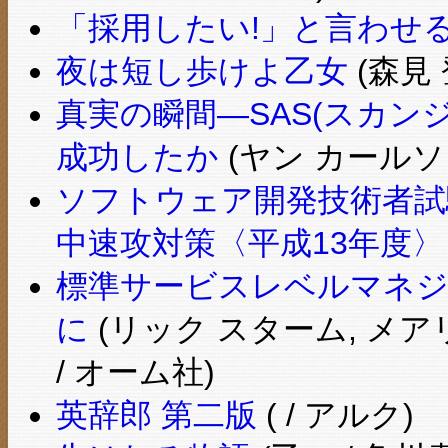
「採用したい!」と言わせ
夜は短し歩けよ乙女
(森見 
真実の瞬間―SAS(スカン
成功したか
(ヤン カールソ
ソフトウェア開発技術者試
中速攻対策〈平成13年度〉
標準サービスレベルマネジ
に
(リック スターム, メア
/ オーム社)
英辞郎 第二版
( / アルク)