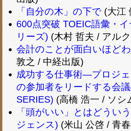
「自分の木」の下で
(大江 
600点突破 TOEIC語彙・イ
リーズ)
(木村 哲夫 / アルク
会計のことが面白いほどわ
敦之 / 中経出版)
成功する仕事術―プロジェ
の参加者をリードする会議の進
SERIES)
(高橋 浩一 / ソシ
「頭がいい」とはどういう
ジェンス)
(米山 公啓 / 青