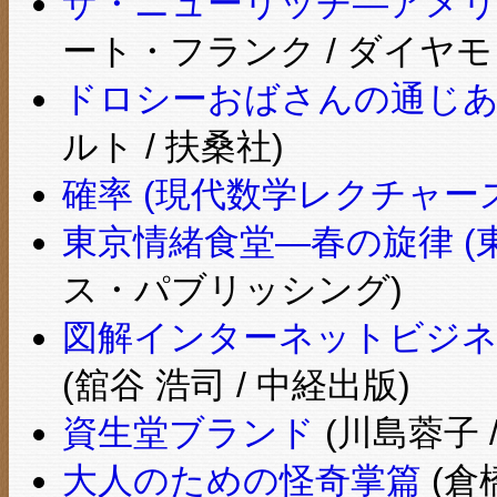
ザ・ニューリッチ―アメリ
ート・フランク / ダイヤモ
ドロシーおばさんの通じ
ルト / 扶桑社)
確率 (現代数学レクチャーズ A
東京情緒食堂―春の旋律 (
ス・パブリッシング)
図解インターネットビジネス
(舘谷 浩司 / 中経出版)
資生堂ブランド
(川島蓉子 
大人のための怪奇掌篇
(倉