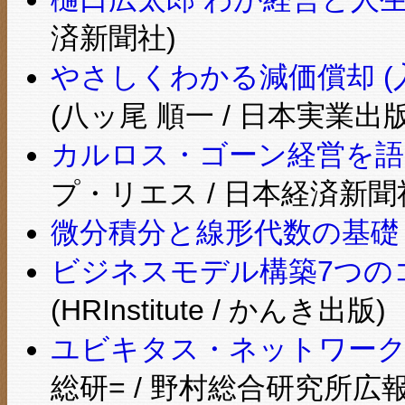
済新聞社)
やさしくわかる減価償却 
(八ッ尾 順一 / 日本実業出
カルロス・ゴーン経営を語
プ・リエス / 日本経済新聞
微分積分と線形代数の基礎
ビジネスモデル構築7つの
(HRInstitute / かんき出版)
ユビキタス・ネットワーク
総研= / 野村総合研究所広報