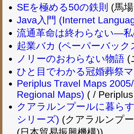
SEを極める50の鉄則
(馬場
Java入門 (Internet Langua
流通革命は終わらない―私
起業バカ (ペーパーバック
ノリーのおわらない物語
(
ひと目でわかる冠婚葬祭マ
Periplus Travel Maps 2005
Regional Maps)
( / Periplus
クアラルンプールに暮らす
シリーズ)
(クアラルンプー
(日本貿易振興機構))