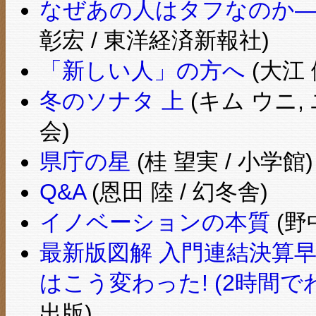
なぜあの人はタフなのか―
彰宏 / 東洋経済新報社)
「新しい人」の方へ
(大江 
冬のソナタ 上
(キム ウニ,
会)
県庁の星
(桂 望実 / 小学館)
Q&A
(恩田 陸 / 幻冬舎)
イノベーションの本質
(野
最新版図解 入門連結決算
はこう変わった! (2時間
出版)