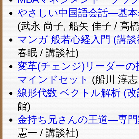
やさしい中国語会話―基本表
(武永 尚子, 船矢 佳子 / 高
マンガ 般若心経入門 (講談社S
春眠 / 講談社)
変革(チェンジ)リーダー
マインドセット
(船川 淳志
線形代数 ベクトル解析 (改訂
館)
金持ち兄さんの王道―専門
憲一 / 講談社)