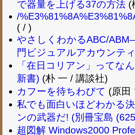
で器量を上げる37の方法
(
/%E3%81%8A%E3%81%8
( / )
やさしくわかるABC/AB
門ビジュアルアカウンティ
「在日コリアン」ってなん
新書)
(朴 一 / 講談社)
カフーを待ちわびて
(原田 
私でも面白いほどわかる決
ンの武器だ! (別冊宝島 (625
超図解 Windows2000 Pro