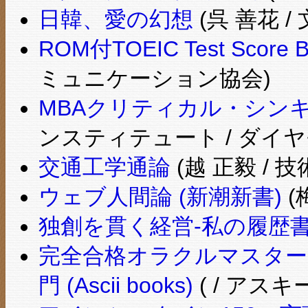
日韓、愛の幻想
(呉 善花 /
ROM付TOEIC Test Score Bu
ミュニケーション協会)
MBAクリティカル・シン
ンスティテュート / ダイヤ
交通工学通論
(越 正毅 / 
ウェブ人間論 (新潮新書)
(
独創を貫く経営-私の履歴書
完全合格オラクルマスターSil
門 (Ascii books)
( / アスキ