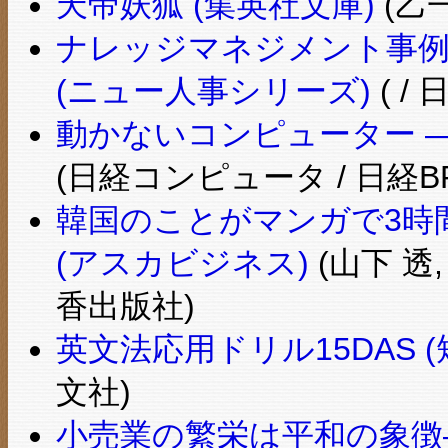
天帝妖狐 (集英社文庫)
(乙一
ナレッジマネジメント事例
(ニュー人事シリーズ)
( /
動かないコンピューター 
(日経コンピュータ / 日経B
韓国のことがマンガで3時
(アスカビジネス)
(山下 透,
香出版社)
英文法応用ドリル15DAS 
文社)
小売業の繁栄は平和の象徴