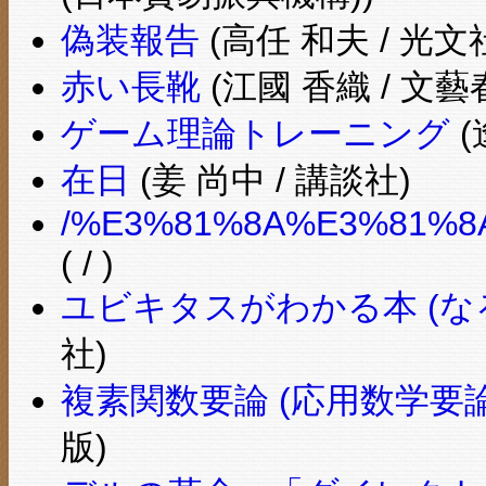
偽装報告
(高任 和夫 / 光文
赤い長靴
(江國 香織 / 文藝
ゲーム理論トレーニング
(
在日
(姜 尚中 / 講談社)
/%E3%81%8A%E3%81%8
( / )
ユビキタスがわかる本 (な
社)
複素関数要論 (応用数学要論シ
版)