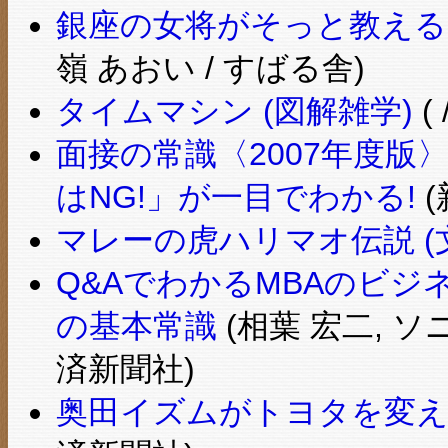
銀座の女将がそっと教える
嶺 あおい / すばる舎)
タイムマシン (図解雑学)
(
面接の常識〈2007年度版
はNG!」が一目でわかる!
(
マレーの虎ハリマオ伝説 (
Q&AでわかるMBAのビジ
の基本常識
(相葉 宏二, 
済新聞社)
奥田イズムがトヨタを変えた