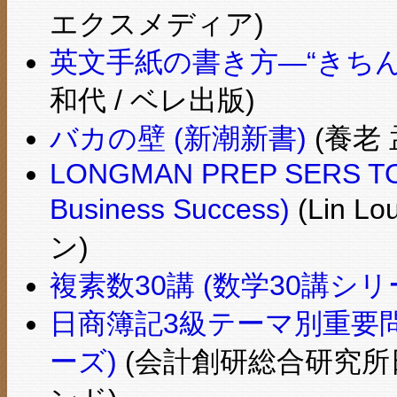
エクスメディア)
英文手紙の書き方―“きち
和代 / ベレ出版)
バカの壁 (新潮新書)
(養老 
LONGMAN PREP SERS TOEI
Business Success)
(Lin 
ン)
複素数30講 (数学30講シリ
日商簿記3級テーマ別重要問
ーズ)
(会計創研総合研究所