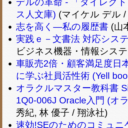
デルの革命 - 「ダイレク
ス人文庫)
(マイケル デル 
志を高く―私の履歴書
(山
実践ｅ－文書法 対応シス
ビジネス機器・情報システム
車販売2倍・顧客満足度日
に学ぶ社員活性術 (Yell boo
オラクルマスター教科書 Silv
1Q0‐006J Oracle入門
秀紀, 林 優子 / 翔泳社)
速効!SEのためのコミュニ