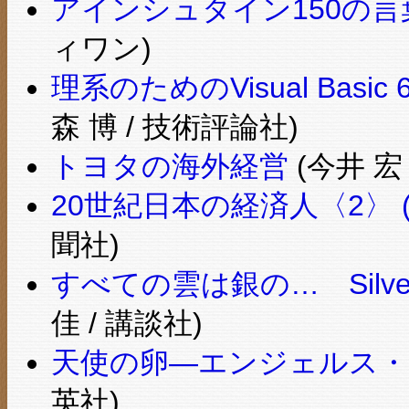
アインシュタイン150の言
ィワン)
理系のためのVisual Basic
森 博 / 技術評論社)
トヨタの海外経営
(今井 宏
20世紀日本の経済人〈2〉 
聞社)
すべての雲は銀の… Silver
佳 / 講談社)
天使の卵―エンジェルス・エ
英社)