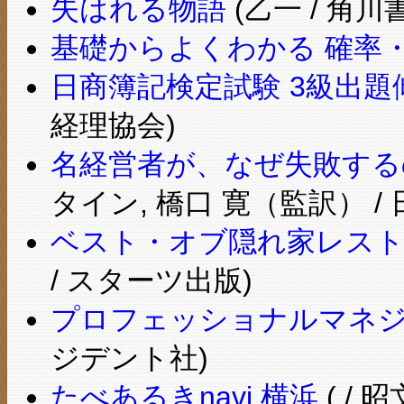
失はれる物語
(乙一 / 角川
基礎からよくわかる 確率
日商簿記検定試験 3級出題
経理協会)
名経営者が、なぜ失敗する
タイン, 橋口 寛（監訳） / 
ベスト・オブ隠れ家レストラン
/ スターツ出版)
プロフェッショナルマネ
ジデント社)
たべあるきnavi 横浜
( / 