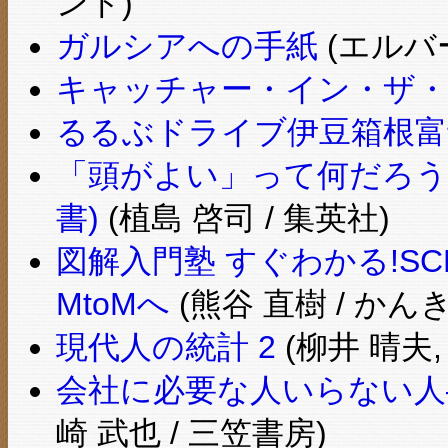
ンド)
ガルシアへの手紙
(エルバ
キャッチャー・イン・ザ
るるぶドライブ伊豆箱根富士 (
「頭がよい」って何だろう
書)
(植島 啓司 / 集英社)
図解入門塾 すぐわかる!S
MtoMへ
(熊谷 直樹 / かん
現代人の統計 2
(柳井 晴夫,
会社に必要な人いらない人
崎 武也 / 三笠書房)