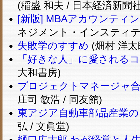
(稲盛 和夫 / 日本経済新聞社
[新版] MBAアカウンティン
ネジメント・インスティテュ
失敗学のすすめ
(畑村 洋太郎
「好きな人」に愛されるコ
大和書房)
プロジェクトマネージャ合格
庄司 敏浩 / 同友館)
東アジア自動車部品産業の
弘 / 文眞堂)
樋口広太郎 わが経営と人