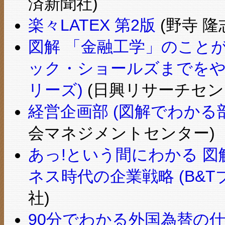
済新聞社)
楽々LATEX 第2版
(野寺 隆志
図解 「金融工学」のこと
ック・ショールズまでをや
リーズ)
(日興リサーチセンタ
経営企画部 (図解でわかる
会マネジメントセンター)
あっ!という間にわかる 図
ネス時代の企業戦略 (B&T
社)
90分でわかる外国為替の