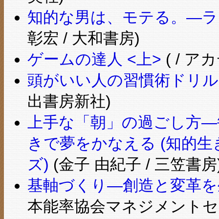
知的な男は、モテる。―ラ
彰宏 / 大和書房)
ゲームの達人 <上>
( / 
頭がいい人の習慣術ドリル (
出書房新社)
上手な「朝」の過ごし方―毎
きで夢をかなえる (知的
ズ)
(金子 由紀子 / 三笠書房
基軸づくり―創造と変革を
本能率協会マネジメントセ