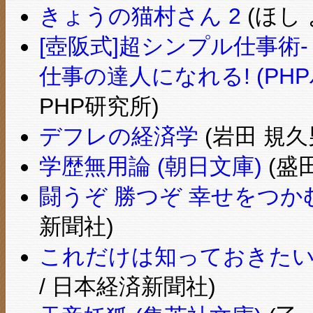
きょうの猫村さん 2
(ほし 
[壺阪式]超シンプル仕事
仕事の達人になれる! (PH
PHP研究所)
デフレの経済学
(岩田 規久
学歴無用論 (朝日文庫)
(盛田
闘うぞ 勝つぞ 幸せをつか
新聞社)
これだけは知っておきたい
/ 日本経済新聞社)