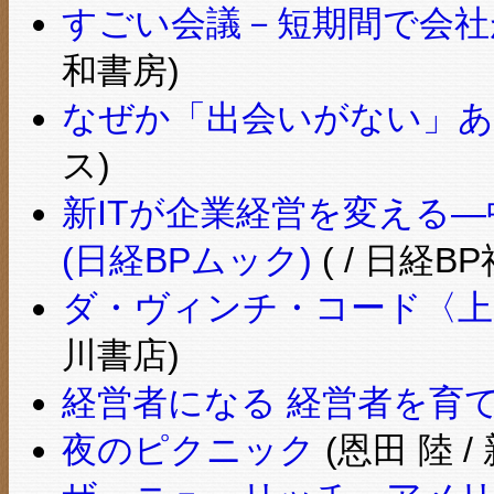
すごい会議－短期間で会社
和書房)
なぜか「出会いがない」
ス)
新ITが企業経営を変える
(日経BPムック)
( / 日経BP
ダ・ヴィンチ・コード〈上
川書店)
経営者になる 経営者を育
夜のピクニック
(恩田 陸 /