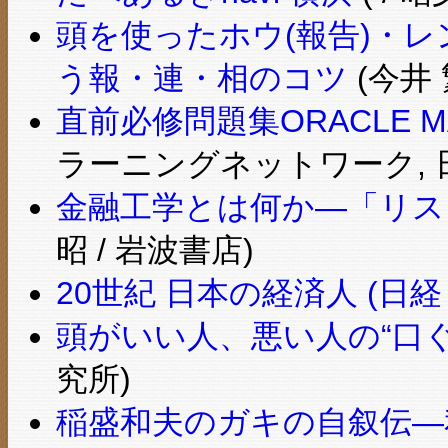
頭を使ったホウ(報告)・レ
う報・連・相のコツ
(今井 
直前必修問題集ORACLE MASTER
ラーニングネットワーク, 日
金融工学とは何か―「リスク
昭 / 岩波書店)
20世紀 日本の経済人 (日
頭がいい人、悪い人の“口ぐせ
究所)
稲盛和夫のガキの自叙伝―私