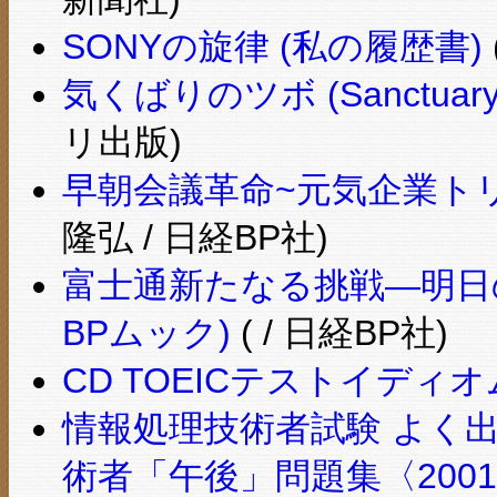
SONYの旋律 (私の履歴書)
気くばりのツボ (Sanctuary 
リ出版)
早朝会議革命~元気企業ト
隆弘 / 日経BP社)
富士通新たなる挑戦―明日の
BPムック)
( / 日経BP社)
CD TOEICテストイディオ
情報処理技術者試験 よく
術者「午後」問題集〈200