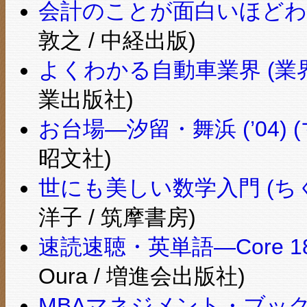
会計のことが面白いほどわ
敦之 / 中経出版)
よくわかる自動車業界 (業
業出版社)
お台場―汐留・舞浜 (’04) 
昭文社)
世にも美しい数学入門 (ち
洋子 / 筑摩書房)
速読速聴・英単語―Core 18
Oura / 増進会出版社)
MBAマネジメント・ブッ