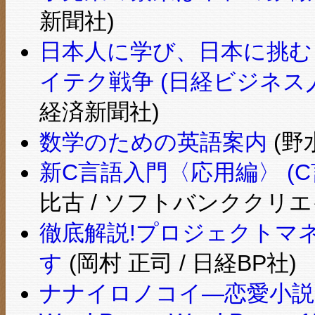
新聞社)
日本人に学び、日本に挑む 
イテク戦争 (日経ビジネス
経済新聞社)
数学のための英語案内
(野
新C言語入門〈応用編〉 (
比古 / ソフトバンククリエ
徹底解説!プロジェクトマ
す
(岡村 正司 / 日経BP社)
ナナイロノコイ―恋愛小説