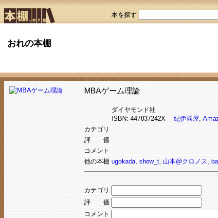
本を探す
おれの本棚
MBAゲーム理論
ダイヤモンド社
ISBN: 447837242X
紀伊國屋
,
Ama
カテゴリ
評 価
コメント
他の本棚
ugokada
,
show_t
,
山本@クロノス
,
ba
カテゴリ
評 価
コメント