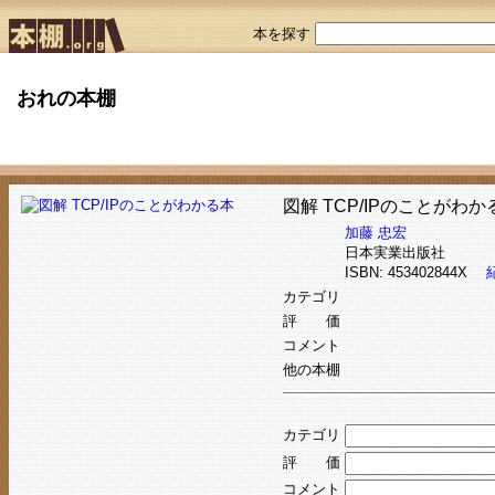
本を探す
おれの本棚
図解 TCP/IPのことがわか
加藤 忠宏
日本実業出版社
ISBN: 453402844X
カテゴリ
評 価
コメント
他の本棚
カテゴリ
評 価
コメント