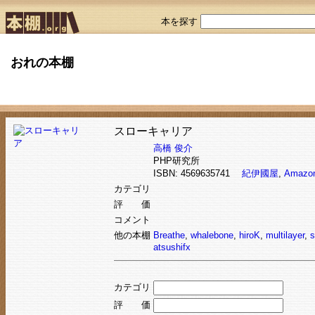
本を探す
おれの本棚
スローキャリア
高橋 俊介
PHP研究所
ISBN: 4569635741
紀伊國屋
,
Amazo
カテゴリ
評 価
コメント
他の本棚
Breathe
,
whalebone
,
hiroK
,
multilayer
,
s
atsushifx
カテゴリ
評 価