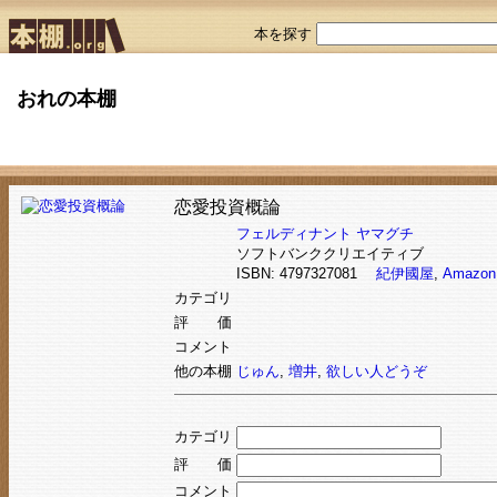
本を探す
おれの本棚
恋愛投資概論
フェルディナント ヤマグチ
ソフトバンククリエイティブ
ISBN: 4797327081
紀伊國屋
,
Amazon
カテゴリ
評 価
コメント
他の本棚
じゅん
,
増井
,
欲しい人どうぞ
カテゴリ
評 価
コメント