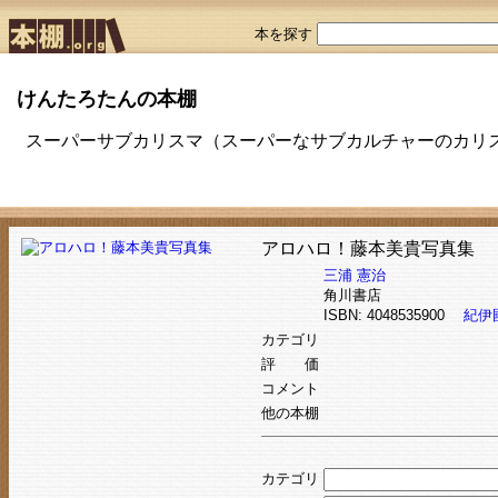
本を探す
けんたろたんの本棚
スーパーサブカリスマ（スーパーなサブカルチャーのカリ
アロハロ！藤本美貴写真集
三浦 憲治
角川書店
ISBN: 4048535900
紀伊
カテゴリ
評 価
コメント
他の本棚
カテゴリ