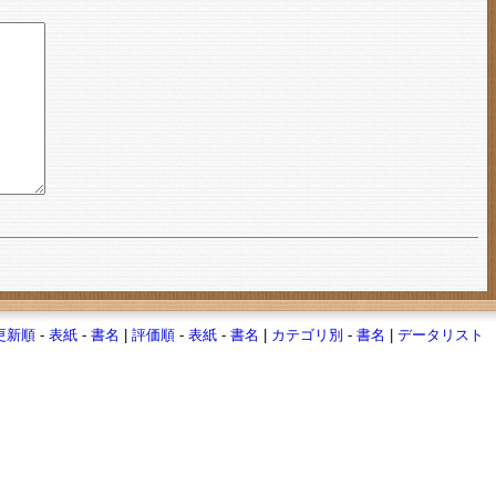
更新順
-
表紙
-
書名
|
評価順
-
表紙
-
書名
|
カテゴリ別
-
書名
|
データリスト