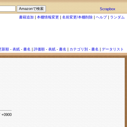
Scrapbox
書籍追加
|
本棚情報変更
|
名前変更/本棚削除
|
ヘルプ
|
ランダム
更新順
-
表紙
-
書名
|
評価順
-
表紙
-
書名
|
カテゴリ別
-
書名
|
データリスト
7 +0900