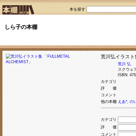
本を探す
しら子の本棚
荒川弘イラスト集 
荒川 弘
スクウェ
ISBN: 4
カテゴリ
評 価
コメント
他の本棚
えあ*
,
の
カテゴリ
評 価
コメント