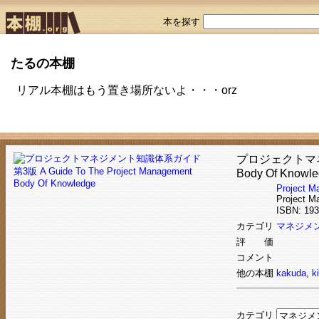
本を探す
たるの本棚
リアル本棚はもう置き場所ないよ・・・orz
プロジェクトマネジメ
Body Of Knowl
Project M
Project M
ISBN: 1
カテゴリ
マネジメ
評 価
コメント
他の本棚
kakuda
,
k
カテゴリ