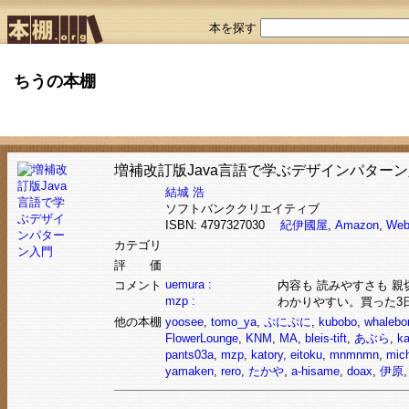
本を探す
ちうの本棚
増補改訂版Java言語で学ぶデザインパター
結城 浩
ソフトバンククリエイティブ
ISBN: 4797327030
紀伊國屋
,
Amazon
,
Web
カテゴリ
評 価
uemura :
コメント
内容も 読みやすさも 親
mzp :
わかりやすい。買った3
他の本棚
yoosee
,
tomo_ya
,
ぷにぷに
,
kubobo
,
whalebo
FlowerLounge
,
KNM
,
MA
,
bleis-tift
,
あぶら
,
ka
pants03a
,
mzp
,
katory
,
eitoku
,
mnmnmn
,
mic
yamaken
,
rero
,
たかや
,
a-hisame
,
doax
,
伊原