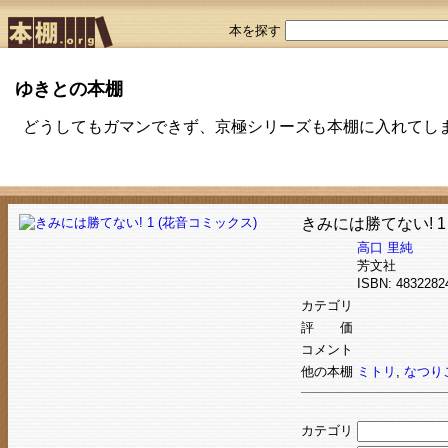
本を探す
ゆきとの本棚
どうしてもガマンできず、京極シリーズも本棚に入れてしまい
きみには勝てない! 1
高口 里純
芳文社
ISBN: 48322
カテゴリ
評 価
コメント
他の本棚
ミトリ
,
なつり
カテゴリ