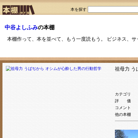
本を探す
中谷よしふみ
の本棚
本棚作って、本を並べて、もう一度読もう。 ビジネス、
祖母力 う
カテゴリ
評 価
コメント
他の本棚