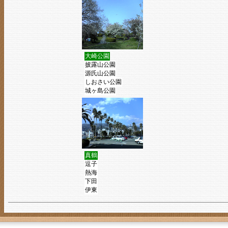
大崎公園
披露山公園
源氏山公園
しおさい公園
城ヶ島公園
真鶴
逗子
熱海
下田
伊東