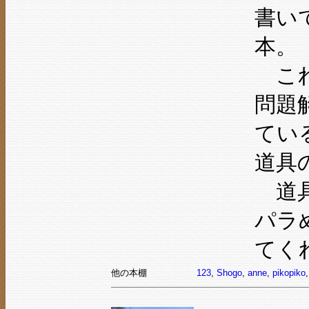
書い
本。
これ
問題
てい
道具
道具
パラ
てく
他の本棚
123
,
Shogo
,
anne
,
pikopiko