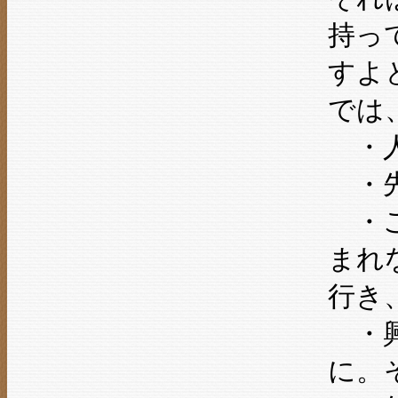
持っ
すよ
では
・人
・先
・ご
まれ
行き
・興
に。