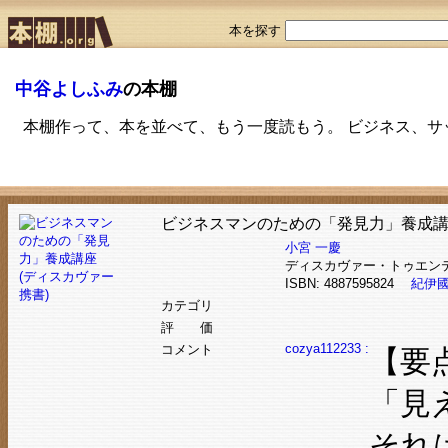
本を探す
中谷よしふみ
の本棚
本棚作って、本を並べて、もう一度読もう。 ビジネス、
ビジネスマンのための「発見力」養成講座
小宮 一慶
ディスカヴァー・トゥエン
ISBN: 4887595824
紀伊
カテゴリ
評 価
cozya112233 :
コメント
【要
「見
それ