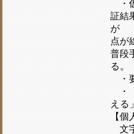
・仮
証結
が 
点が
普段
る。
・要
・「
える
【個
文字