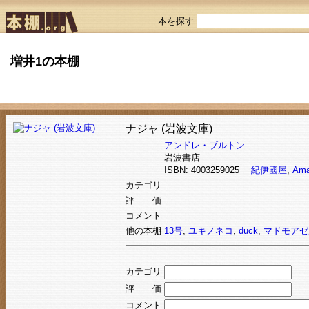
本を探す
増井1の本棚
ナジャ (岩波文庫)
アンドレ・ブルトン
岩波書店
ISBN: 4003259025
紀伊國屋
,
Ama
カテゴリ
評 価
コメント
他の本棚
13号
,
ユキノネコ
,
duck
,
マドモアゼ
カテゴリ
評 価
コメント