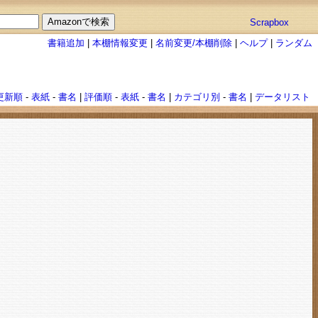
Scrapbox
書籍追加
|
本棚情報変更
|
名前変更/本棚削除
|
ヘルプ
|
ランダム
更新順
-
表紙
-
書名
|
評価順
-
表紙
-
書名
|
カテゴリ別
-
書名
|
データリスト