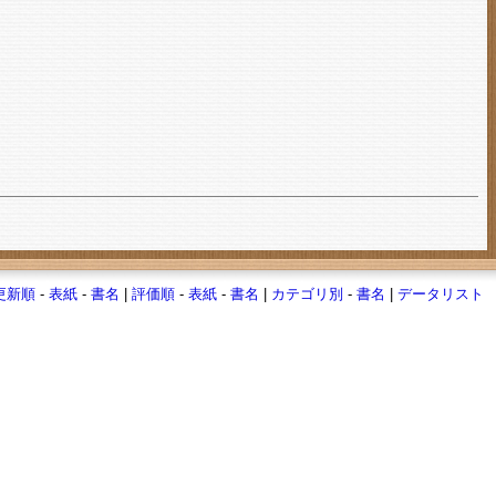
更新順
-
表紙
-
書名
|
評価順
-
表紙
-
書名
|
カテゴリ別
-
書名
|
データリスト