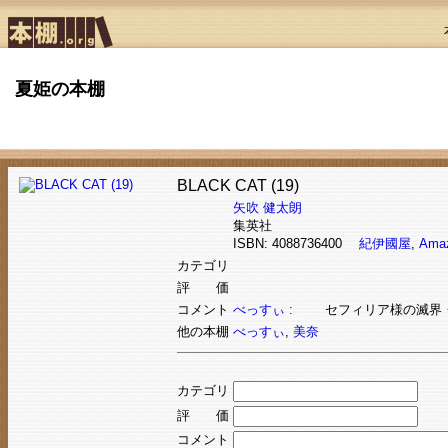
夏姫の本棚
BLACK CAT (19)
矢吹 健太朗
集英社
ISBN: 4088736400
紀伊國屋
,
Ama
カテゴリ
評 価
コメント
べっすぃ :
セフィリア様の滅界・
他の本棚
べっすぃ
,
美奈
カテゴリ
評 価
コメント