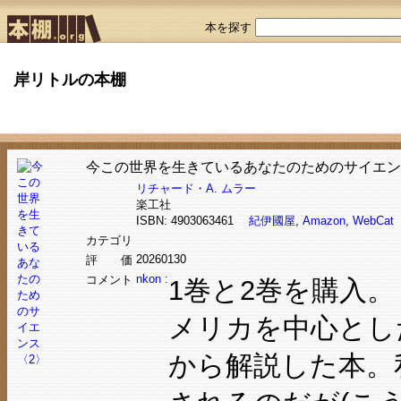
本を探す
岸リトルの本棚
今この世界を生きているあなたのためのサイエン
リチャード・A. ムラー
楽工社
ISBN: 4903063461
紀伊國屋
,
Amazon
,
WebCat
カテゴリ
20260130
評 価
nkon :
コメント
1巻と2巻を購入。
メリカを中心とし
から解説した本。