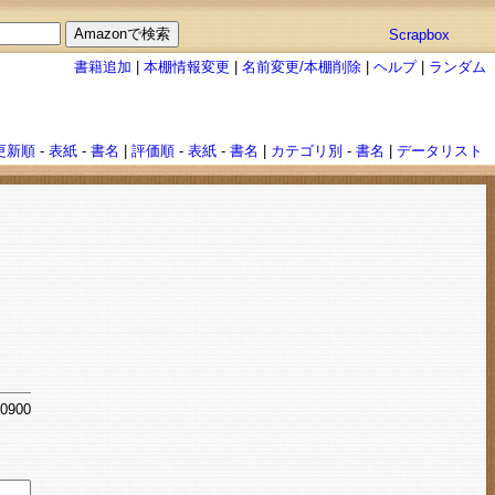
Scrapbox
書籍追加
|
本棚情報変更
|
名前変更/本棚削除
|
ヘルプ
|
ランダム
更新順
-
表紙
-
書名
|
評価順
-
表紙
-
書名
|
カテゴリ別
-
書名
|
データリスト
+0900