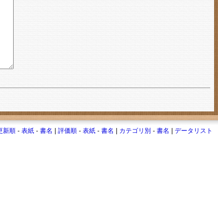
更新順
-
表紙
-
書名
|
評価順
-
表紙
-
書名
|
カテゴリ別
-
書名
|
データリスト