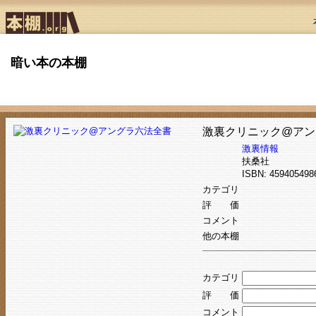
暗い本の本棚
激裏クリニック@アン
激裏情報
扶桑社
ISBN: 4594054
カテゴリ
評 価
コメント
他の本棚
カテゴリ
評 価
コメント