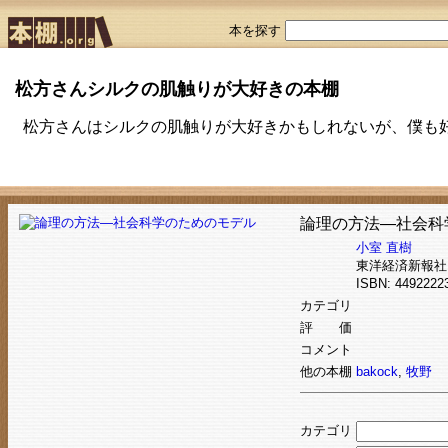
本を探す
松方さんシルクの肌触りが大好きの本棚
松方さんはシルクの肌触りが大好きかもしれないが、僕も
論理の方法―社会科
小室 直樹
東洋経済新報社
ISBN: 44922
カテゴリ
評 価
コメント
他の本棚
bakock
,
牧野
カテゴリ