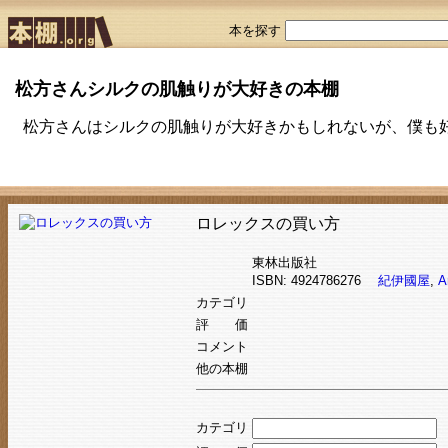
本を探す
松方さんシルクの肌触りが大好きの本棚
松方さんはシルクの肌触りが大好きかもしれないが、僕も
ロレックスの買い方
東林出版社
ISBN: 4924786276
紀伊國屋
,
A
カテゴリ
評 価
コメント
他の本棚
カテゴリ