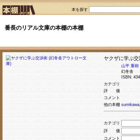
本を探す
番長のリアル文庫の本棚の本棚
ヤクザに学ぶ交渉
山平 重樹
幻冬舎
ISBN: 4
カテゴリ
評 価
コメント
他の本棚
sumikawa
カテゴリ
評 価
コメント