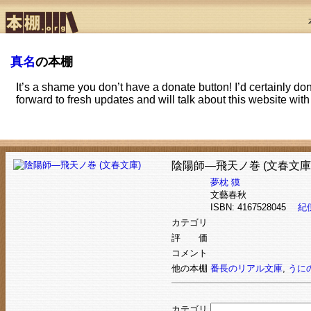
真名
の本棚
It’s a shame you don’t have a donate button! I’d certainly do
forward to fresh updates and will talk about this website wi
陰陽師―飛天ノ巻 (文春文庫
夢枕 獏
文藝春秋
ISBN: 4167528045
紀
カテゴリ
評 価
コメント
他の本棚
番長のリアル文庫
,
うに
カテゴリ