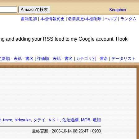
Scrapbox
書籍追加
|
本棚情報変更
|
名前変更/本棚削除
|
ヘルプ
|
ランダム
arking and adding your RSS feed to my Google account. I look
更新順
-
表紙
-
書名
|
評価順
-
表紙
-
書名
|
カテゴリ別
-
書名
|
データリスト
t_trace
,
hidesuke
,
タテイ
,
ＡＫＩ
,
佐治道綱
,
MOB
,
竜胆
最終
更新
: 2006-10-14 08:26:47 +0900