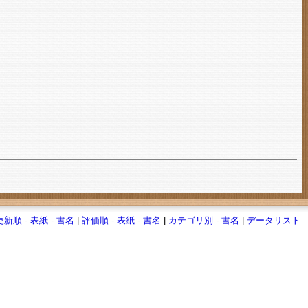
更新順
-
表紙
-
書名
|
評価順
-
表紙
-
書名
|
カテゴリ別
-
書名
|
データリスト