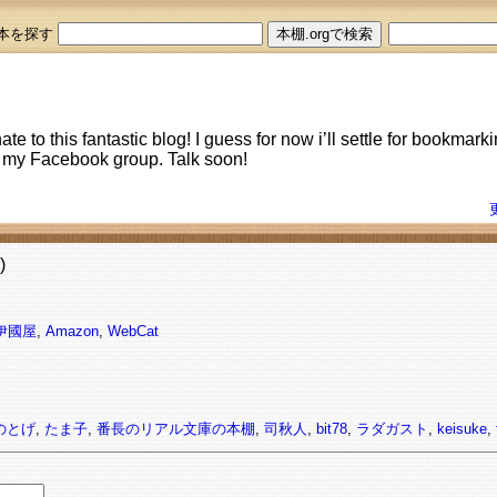
本を探す
nate to this fantastic blog! I guess for now i’ll settle for bookm
th my Facebook group. Talk soon!
)
伊國屋
,
Amazon
,
WebCat
のとげ
,
たま子
,
番長のリアル文庫の本棚
,
司秋人
,
bit78
,
ラダガスト
,
keisuke
,