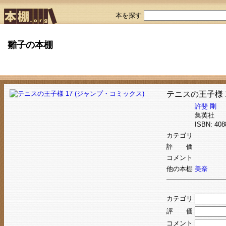
本を探す
雛子の本棚
テニスの王子様 
許斐 剛
集英社
ISBN: 4
カテゴリ
評 価
コメント
他の本棚
美奈
カテゴリ
評 価
コメント