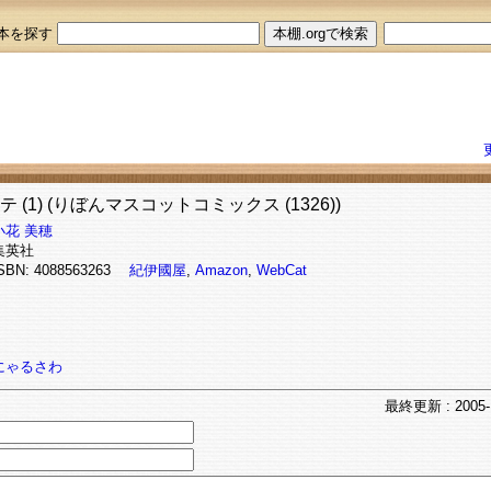
本を探す
 (1) (りぼんマスコットコミックス (1326))
小花 美穂
集英社
SBN: 4088563263
紀伊國屋
,
Amazon
,
WebCat
にゃるさわ
最終
更新
: 2005-