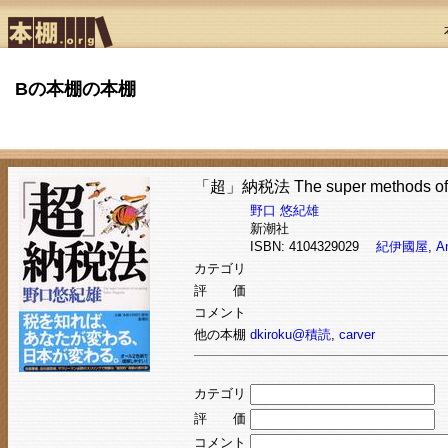
Bの本棚の本棚
「超」納税法 The super methods of t
野口 悠紀雄
新潮社
ISBN: 4104329029
紀伊國屋
,
A
カテゴリ
評 価
コメント
他の本棚
dkiroku@積読
,
carver
カテゴリ
評 価
コメント