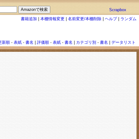
Scrapbox
書籍追加
|
本棚情報変更
|
名前変更/本棚削除
|
ヘルプ
|
ランダム
更新順
-
表紙
-
書名
|
評価順
-
表紙
-
書名
|
カテゴリ別
-
書名
|
データリスト