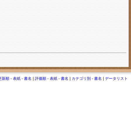
更新順
-
表紙
-
書名
|
評価順
-
表紙
-
書名
|
カテゴリ別
-
書名
|
データリスト