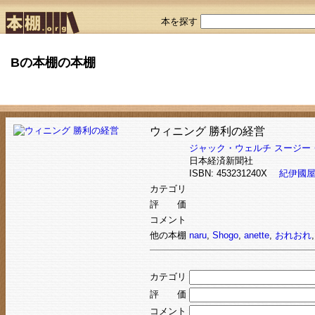
本を探す
Bの本棚の本棚
ウィニング 勝利の経営
ジャック・ウェルチ
スージー
日本経済新聞社
ISBN: 453231240X
紀伊國
カテゴリ
評 価
コメント
他の本棚
naru
,
Shogo
,
anette
,
おれおれ
カテゴリ
評 価
コメント