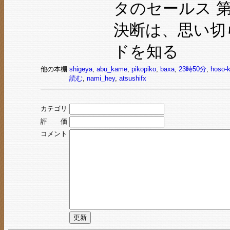
タのセールス 第
決断は、思い切
ドを知る
他の本棚
shigeya
,
abu_kame
,
pikopiko
,
baxa
,
23時50分
,
hoso-
読む
,
nami_hey
,
atsushifx
カテゴリ
評 価
コメント