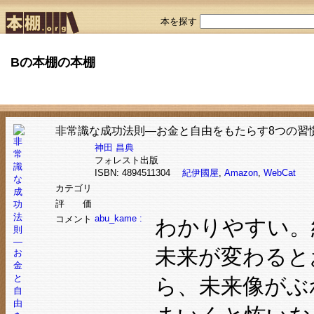
本を探す
Bの本棚の本棚
非常識な成功法則―お金と自由をもたらす8つの習
神田 昌典
フォレスト出版
ISBN: 4894511304
紀伊國屋
,
Amazon
,
WebCat
カテゴリ
評 価
abu_kame :
コメント
わかりやすい。
未来が変わると
ら、未来像がぶ