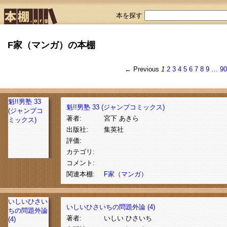
本を探す
F家（マンガ）の本棚
← Previous
1
2
3
4
5
6
7
8
9
…
9
魁!!男塾 33
魁!!男塾 33 (ジャンプコミックス)
(ジャンプコ
著者:
宮下 あきら
ミックス)
出版社:
集英社
評価:
カテゴリ:
コメント:
関連本棚:
F家（マンガ）
いしいひさい
いしいひさいちの問題外論 (4)
ちの問題外論
著者:
いしい ひさいち
(4)