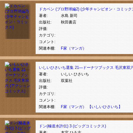
ドカベン (プロ野球編2) (少年チャンピオン・コミック
著者:
水島 新司
出版社:
秋田書店
評価:
カテゴリ:
コメント:
関連本棚:
F家（マンガ）
いしいひさいち選集 21―ドーナツブックス 毛沢東双六
著者:
いしい ひさいち
出版社:
双葉社
評価:
カテゴリ:
コメント:
関連本棚:
F家（マンガ）
【いしいひさいち】
ドン(極道水許伝) 3 (ビッグコミックス)
著者:
本宮 ひろ志