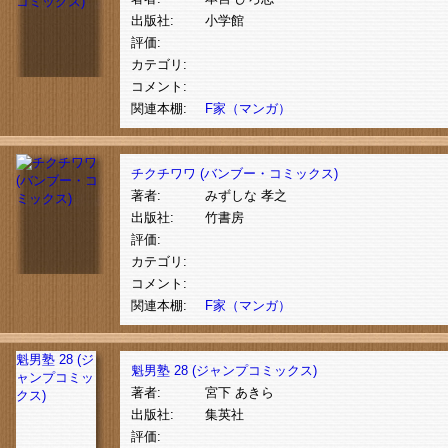
出版社:
小学館
評価:
カテゴリ:
コメント:
関連本棚:
F家（マンガ）
チクチワワ (バンブー・コミックス)
著者:
みずしな 孝之
出版社:
竹書房
評価:
カテゴリ:
コメント:
関連本棚:
F家（マンガ）
魁男塾 28 (ジ
魁男塾 28 (ジャンプコミックス)
ャンプコミッ
著者:
宮下 あきら
クス)
出版社:
集英社
評価: