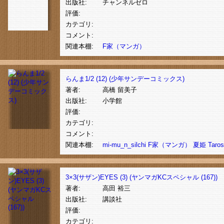
出版社:
チャンネルゼロ
評価:
カテゴリ:
コメント:
関連本棚:
F家（マンガ）
らんま1/2 (12) (少年サンデーコミックス)
著者:
高橋 留美子
出版社:
小学館
評価:
カテゴリ:
コメント:
関連本棚:
mi-mu_n_silchi
F家（マンガ）
夏姫
Taro
3×3(サザン)EYES (3) (ヤンマガKCスペシャル (167))
著者:
高田 裕三
出版社:
講談社
評価:
カテゴリ: