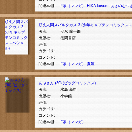
関連本棚:
F家（マンガ）
HIKA
kasumi
あさのむつ
頑丈人間スパ
頑丈人間スパルタカス 3 (少年キャプテンコミックスス
ルタカス 3
著者:
安永 航一郎
(少年キャプ
テンコミック
出版社:
徳間書店
ススペシャ
評価:
ル)
カテゴリ:
コメント:
関連本棚:
F家（マンガ）
夏姫
あぶさん (30) (ビッグコミックス)
著者:
水島 新司
出版社:
小学館
評価:
カテゴリ:
コメント:
関連本棚:
F家（マンガ）