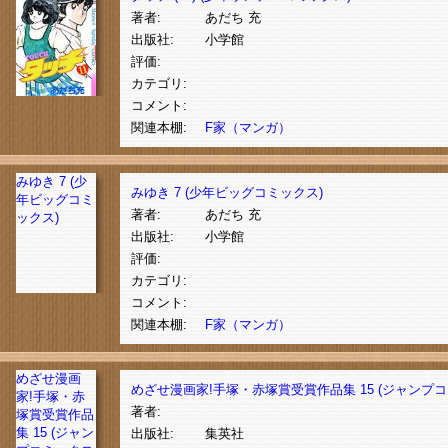
著者:
あだち 充
出版社:
小学館
評価:
カテゴリ:
コメント:
関連本棚:
F家（マンガ）
みゆき 7 (少
みゆき 7 (少年ビッグコミックス)
年ビッグコミ
著者:
あだち 充
ックス)
出版社:
小学館
評価:
カテゴリ:
コメント:
関連本棚:
F家（マンガ）
めざせ漫画
めざせ漫画家!手塚・赤塚賞受賞作品集 15 (ジャンプ
家!手塚・赤
著者:
塚賞受賞作品
集 15 (ジャン
出版社:
集英社