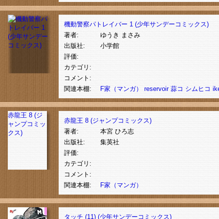
機動警察パトレイバー 1 (少年サンデーコミックス)
著者:
ゆうき まさみ
出版社:
小学館
評価:
カテゴリ:
コメント:
関連本棚:
F家（マンガ）
reservoir
蒜コ
シムヒコ
ik
赤龍王 8 (ジ
赤龍王 8 (ジャンプコミックス)
ャンプコミッ
著者:
本宮 ひろ志
クス)
出版社:
集英社
評価:
カテゴリ:
コメント:
関連本棚:
F家（マンガ）
タッチ (11) (少年サンデーコミックス)