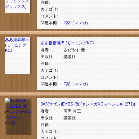
プコミックス
評価:
デラックス)
カテゴリ:
コメント:
関連本棚:
F家（マンガ）
ああ播磨灘 5
ああ播磨灘 5 (モーニングKC)
(モーニング
著者:
さだやす 圭
KC)
出版社:
講談社
評価:
カテゴリ:
コメント:
関連本棚:
F家（マンガ）
3×3(サザン)EYES (8) (ヤンマガKCスペシャル (271))
著者:
高田 裕三
出版社:
講談社
評価:
カテゴリ:
コメント: