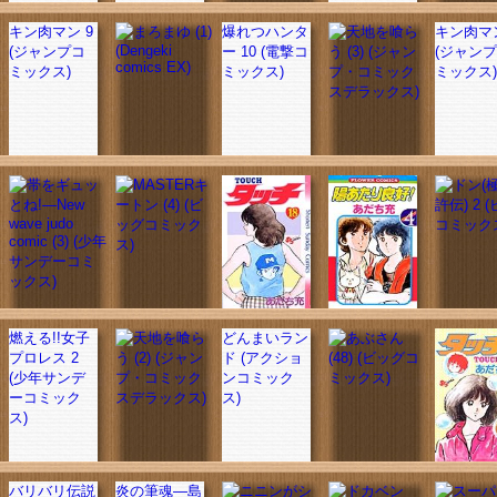
キン肉マン 9
爆れつハンタ
キン肉マン
(ジャンプコ
ー 10 (電撃コ
(ジャン
ミックス)
ミックス)
ミックス)
燃える!!女子
どんまいラン
プロレス 2
ド (アクショ
(少年サンデ
ンコミック
ーコミック
ス)
ス)
バリバリ伝説
炎の筆魂―島