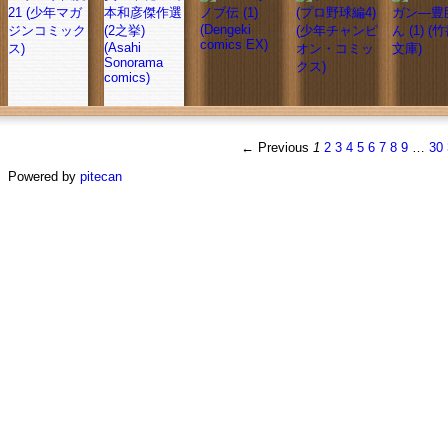
21 (少年マガ
本和彦傑作選
ジンコミック
(2之挙)
(Asahi
ス)
Sonorama
comics)
← Previous
1
2
3
4
5
6
7
8
9
…
30
Powered by
pitecan