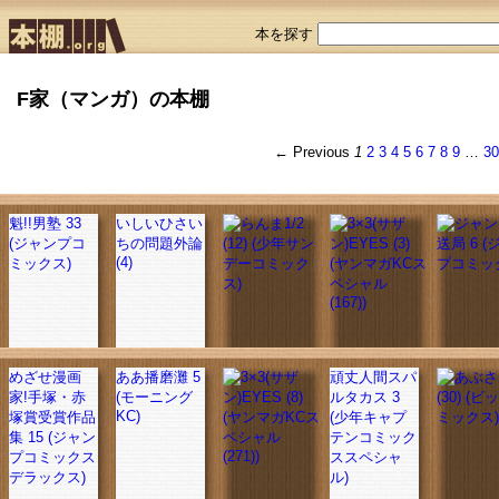
本を探す
F家（マンガ）の本棚
← Previous
1
2
3
4
5
6
7
8
9
…
3
魁!!男塾 33
いしいひさい
(ジャンプコ
ちの問題外論
(4)
ミックス)
めざせ漫画
ああ播磨灘 5
頑丈人間スパ
家!手塚・赤
(モーニング
ルタカス 3
KC)
塚賞受賞作品
(少年キャプ
集 15 (ジャン
テンコミック
プコミックス
ススペシャ
デラックス)
ル)