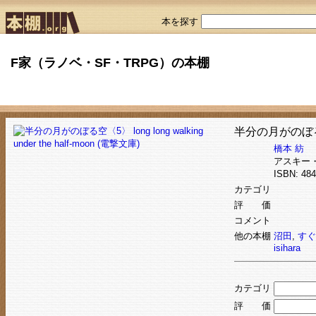
本を探す
F家（ラノベ・SF・TRPG）の本棚
半分の月がのぼる空〈5〉
橋本 紡
アスキー
ISBN: 4
カテゴリ
評 価
コメント
他の本棚
沼田
,
すぐ
isihara
カテゴリ
評 価