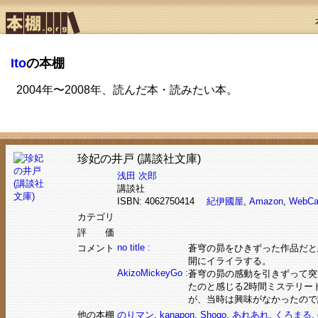
Ito
の本棚
2004年〜2008年、読んだ本・読みたい本。
珍妃の井戸 (講談社文庫)
浅田 次郎
講談社
ISBN: 4062750414
紀伊國屋
,
Amazon
,
WebCa
カテゴリ
評 価
no title :
コメント
蒼穹の昴をひきずった作品だと
開にイライラする。
AkizoMickeyGo :
蒼穹の昴の感動を引きずって突
たのと感じる2時間ミステリー
が、当時は興味がなかったので記
他の本棚
のりマン
,
kanapon
,
Shogo
,
あれあれ
,
くろまる
,