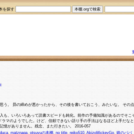
本を探す
t
思う。 昴の締めが悪かったから、その後を書いておこう、みたいな。 その
入も、いろいろあって読書スピードも鈍化。前作の予備知識があるのでそこ
ドラマのようでした。けど、信頼できない語り手の手法はなるほど上手だなと
憶がありません。残念、また行きたい。 2016-057
duca
,
matznaga
,
otsuyuの本棚
,
no title
,
reiko510
,
AkizoMickeyGo
,
娘のパパ