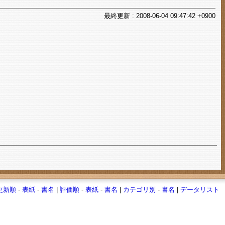
最終
更新
: 2008-06-04 09:47:42 +0900
更新順
-
表紙
-
書名
|
評価順
-
表紙
-
書名
|
カテゴリ別
-
書名
|
データリスト