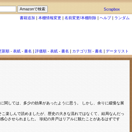
Scrapbox
書籍追加
|
本棚情報変更
|
名前変更/本棚削除
|
ヘルプ
|
ランダム
更新順
-
表紙
-
書名
|
評価順
-
表紙
-
書名
|
カテゴリ別
-
書名
|
データリスト
点に関しては、多少の効果があったように思う。 しかし、余りに緩慢な展
そこ楽しんで読めましたが、歴史の大きな流れではなくて、結局なんだっ
感心させられました。 珍妃の井戸はリアルに観たことがあるはずです