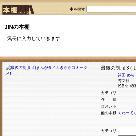
本を探す
JINの本棚
気長に入力していきます
最後の制服 3 
袴田 めら
芳文社
ISBN: 4
カテゴリ
評 価
コメント
他の本棚
くわーて
カテゴリ