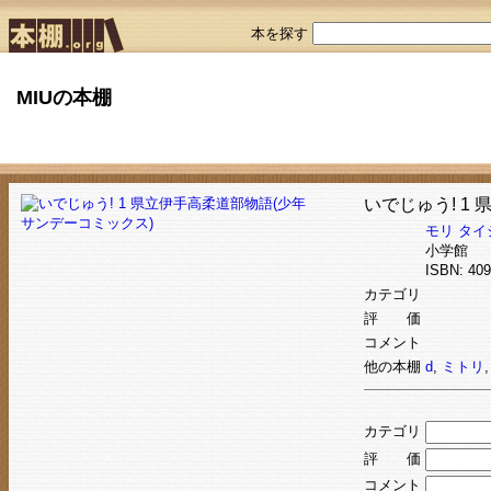
本を探す
MIUの本棚
いでじゅう! 1
モリ タイ
小学館
ISBN: 4
カテゴリ
評 価
コメント
他の本棚
d
,
ミトリ
カテゴリ
評 価
コメント