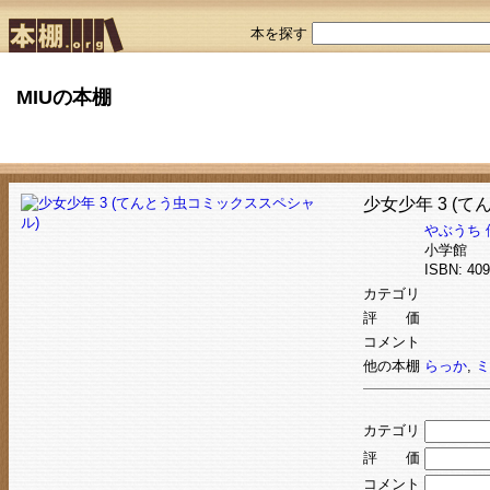
本を探す
MIUの本棚
少女少年 3 (
やぶうち 
小学館
ISBN: 4
カテゴリ
評 価
コメント
他の本棚
らっか
,
ミ
カテゴリ
評 価
コメント