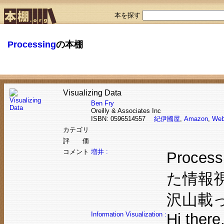
本を探す
Processing
の本棚
Visualizing Data
Ben Fry
Oreilly & Associates Inc
ISBN: 0596514557
紀伊國屋
,
Amazon
,
Web
カテゴリ
評 価
コメント
増井 :
Proc
た情報
沢山載
Information Visualization :
Hi there