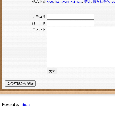
他の本棚
kjee
,
hamayun
,
kajihata
,
増井
,
情報視覚化
,
d
カテゴリ
評 価
コメント
Powered by
pitecan