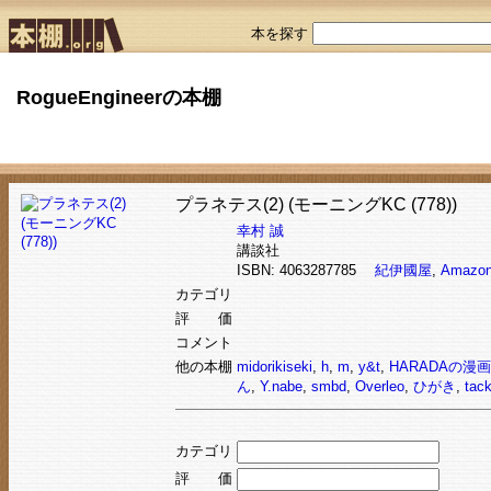
本を探す
RogueEngineerの本棚
プラネテス(2) (モーニングKC (778))
幸村 誠
講談社
ISBN: 4063287785
紀伊國屋
,
Amazo
カテゴリ
評 価
コメント
他の本棚
midorikiseki
,
h
,
m
,
y&t
,
HARADAの漫画
ん
,
Y.nabe
,
smbd
,
Overleo
,
ひがき
,
tac
カテゴリ
評 価