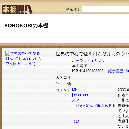
本を探す
YOROKOBIの本棚
世界の中心で愛を叫んだけもの (ハヤカワ
ハーラン・エリスン
早川書房
ISBN: 4150103305
紀伊國屋
,
A
カテゴリ
評 価
MK :
コメント
2006-
joesaisan :
作者エ
オノ :
帯に
じびき−読んだ事のある本 :
表題作
ていま
と主人
じび :
表題作
ていま