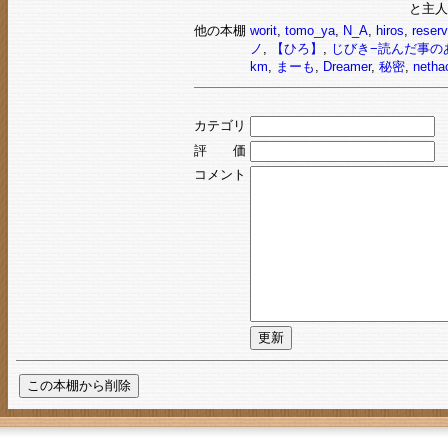
と主人
他の本棚
worit
,
tomo_ya
,
N_A
,
hiros
,
reserv
ノ
,
【ひろ】
,
じびき−読んだ事の
km
,
まーも
,
Dreamer
,
秘密
,
netha
カテゴリ
評 価
コメント