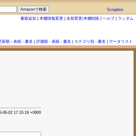
Scrapbox
書籍追加
|
本棚情報変更
|
名前変更/本棚削除
|
ヘルプ
|
ランダム
更新順
-
表紙
-
書名
|
評価順
-
表紙
-
書名
|
カテゴリ別
-
書名
|
データリスト
6-06-02 17:15:19 +0900