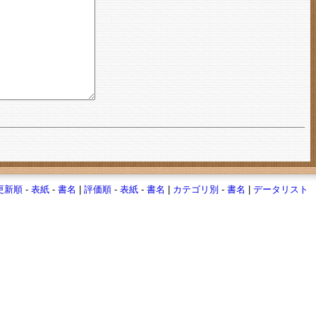
更新順
-
表紙
-
書名
|
評価順
-
表紙
-
書名
|
カテゴリ別
-
書名
|
データリスト