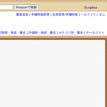
Scrapbox
書籍追加
|
本棚情報変更
|
名前変更/本棚削除
|
ヘルプ
|
ランダム
更新順
-
表紙
-
書名
|
評価順
-
表紙
-
書名
|
カテゴリ別
-
書名
|
データリスト