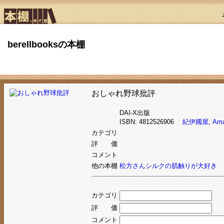
berellbooksの本棚
おしゃれ野球批評
DAI‐X出版
ISBN: 4812526906
紀伊國屋
,
Am
カテゴリ
評 価
コメント
他の本棚
松方さんシルクの肌触りが大好き
カテゴリ
評 価
コメント