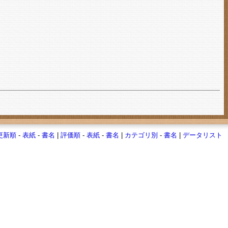
更新順
-
表紙
-
書名
|
評価順
-
表紙
-
書名
|
カテゴリ別
-
書名
|
データリスト