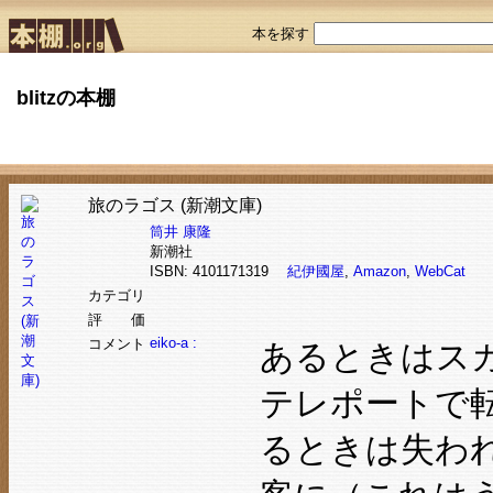
本を探す
blitzの本棚
旅のラゴス (新潮文庫)
筒井 康隆
新潮社
ISBN: 4101171319
紀伊國屋
,
Amazon
,
WebCat
カテゴリ
評 価
eiko-a :
コメント
あるときはス
テレポートで
るときは失わ