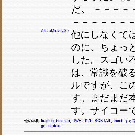
だ。 －－－－
－－－－－－
AkizoMickeyGo :
他にしなくては
のに、ちょっ
した。スゴい
は、常識を破
ルですが、こ
す。まだまだ
す。サイコーでし
他の本棚
bugbug
,
tyosaka
,
DWEI
,
KZh
,
BOBTAIL
,
tricot
,
すが
go.tekuteku