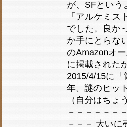
が、SFとい
「アルケミス
でした。良か
か手にとらない
のAmazonオ
に掲載された
2015/4/1
年、謎のヒッ
（自分はちょう
－－－－－－
－－－ 大い