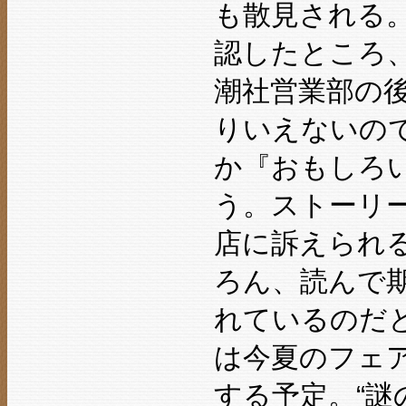
も散見される
認したところ
潮社営業部の
りいえないの
か『おもしろ
う。ストーリ
店に訴えられ
ろん、読んで
れているのだ
は今夏のフェア
する予定。“謎