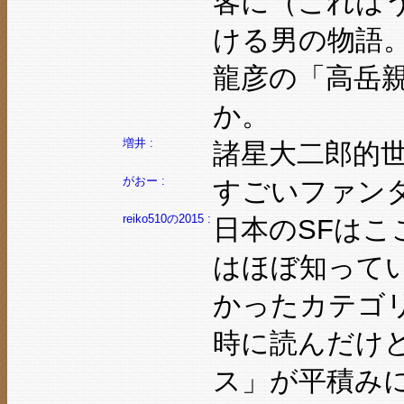
客に（これはう
ける男の物語
龍彦の「高岳
か。
増井 :
諸星大二郎的
がおー :
すごいファン
reiko510の2015 :
日本のSFは
はほぼ知って
かったカテゴ
時に読んだけ
ス」が平積み