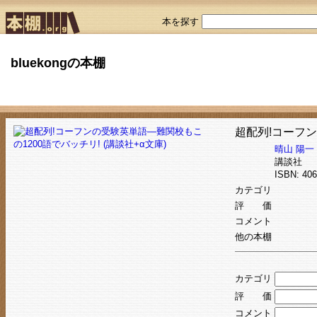
本を探す
bluekongの本棚
超配列!コーフン
晴山 陽一
講談社
ISBN: 4
カテゴリ
評 価
コメント
他の本棚
カテゴリ
評 価
コメント