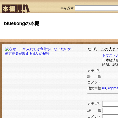
本を探す
bluekongの本棚
なぜ、この人た
トマス・
日本経済
ISBN: 4
カテゴリ
評 価
コメント
他の本棚
rui
,
eggma
カテゴリ
評 価
コメント