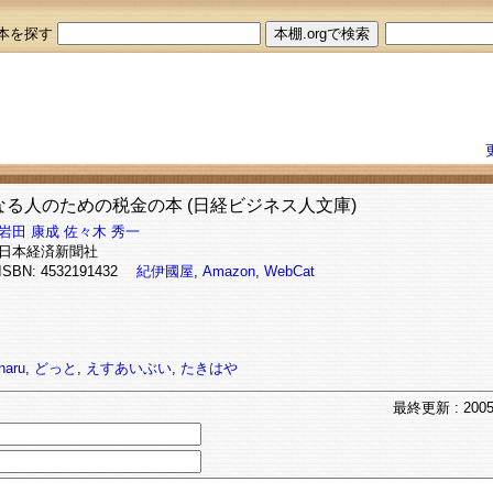
本を探す
なる人のための税金の本 (日経ビジネス人文庫)
岩田 康成
佐々木 秀一
日本経済新聞社
ISBN: 4532191432
紀伊國屋
,
Amazon
,
WebCat
naru
,
どっと
,
えすあいぶい
,
たきはや
最終
更新
: 2005