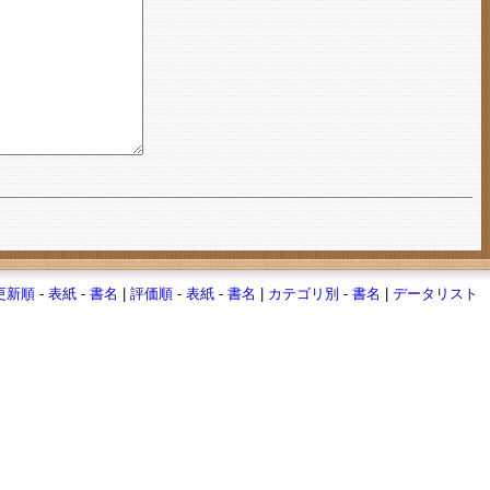
更新順
-
表紙
-
書名
|
評価順
-
表紙
-
書名
|
カテゴリ別
-
書名
|
データリスト