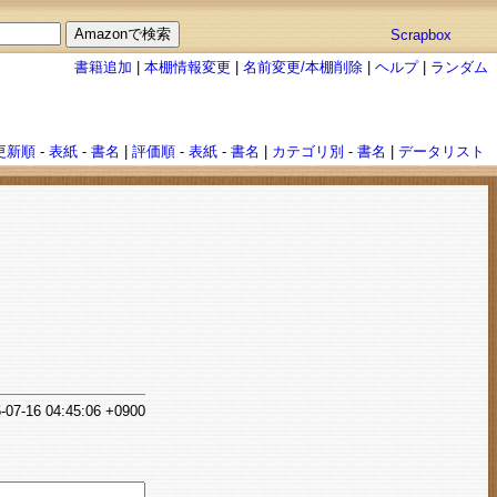
Scrapbox
書籍追加
|
本棚情報変更
|
名前変更/本棚削除
|
ヘルプ
|
ランダム
更新順
-
表紙
-
書名
|
評価順
-
表紙
-
書名
|
カテゴリ別
-
書名
|
データリスト
-07-16 04:45:06 +0900