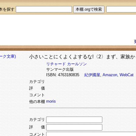
本を探す
小さいことにくよくよするな!〈2〉まず、家族から
リチャード カールソン
サンマーク出版
ISBN: 4763180835
紀伊國屋
,
Amazon
,
WebCat
カテゴリ
評 価
コメント
moris
他の本棚
カテゴリ
評 価
コメント