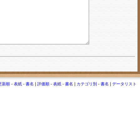
更新順
-
表紙
-
書名
|
評価順
-
表紙
-
書名
|
カテゴリ別
-
書名
|
データリスト