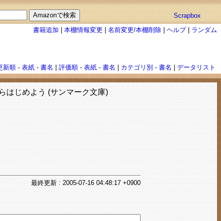
Scrapbox
書籍追加
|
本棚情報変更
|
名前変更/本棚削除
|
ヘルプ
|
ランダム
更新順
-
表紙
-
書名
|
評価順
-
表紙
-
書名
|
カテゴリ別
-
書名
|
データリスト
はじめよう (サンマーク文庫)
最終
更新
: 2005-07-16 04:48:17 +0900