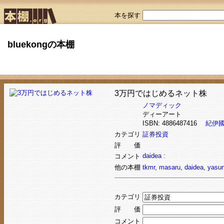
本を探す
bluekongの本棚
3万円ではじめるネット株
ノマディック
ディーアート
ISBN: 4886487416
紀伊
カテゴリ
証券投資
評 価
daidea :
コメント
他の本棚
tkmr
,
masaru
,
daidea
,
yasun
カテゴリ
評 価
コメント