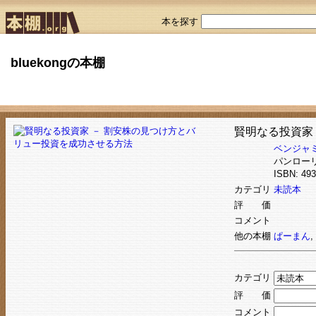
本を探す
bluekongの本棚
賢明なる投資家
ベンジャ
パンロー
ISBN: 4
カテゴリ
未読本
評 価
コメント
他の本棚
ぱーまん
,
カテゴリ
評 価
コメント