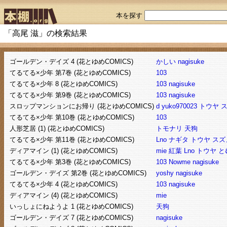
本を探す
「高尾 滋」の検索結果
ゴールデン・デイズ 4 (花とゆめCOMICS)
かしい
nagisuke
てるてる×少年 第7巻 (花とゆめCOMICS)
103
てるてる×少年 8 (花とゆめCOMICS)
103
nagisuke
てるてる×少年 第9巻 (花とゆめCOMICS)
103
nagisuke
スロップマンションにお帰り (花とゆめCOMICS)
d
yuko970023
トウヤ
てるてる×少年 第10巻 (花とゆめCOMICS)
103
人形芝居 (1) (花とゆめCOMICS)
トモナリ
天狗
てるてる×少年 第11巻 (花とゆめCOMICS)
Lno
ナギタ
トウヤ
スズ
ディアマイン (1) (花とゆめCOMICS)
mie
紅葉
Lno
トウヤ
と
てるてる×少年 第3巻 (花とゆめCOMICS)
103
Nowme
nagisuke
ゴールデン・デイズ 第2巻 (花とゆめCOMICS)
yoshy
nagisuke
てるてる×少年 4 (花とゆめCOMICS)
103
nagisuke
ディアマイン (4) (花とゆめCOMICS)
mie
いっしょにねようよ 1 (花とゆめCOMICS)
天狗
ゴールデン・デイズ 7 (花とゆめCOMICS)
nagisuke