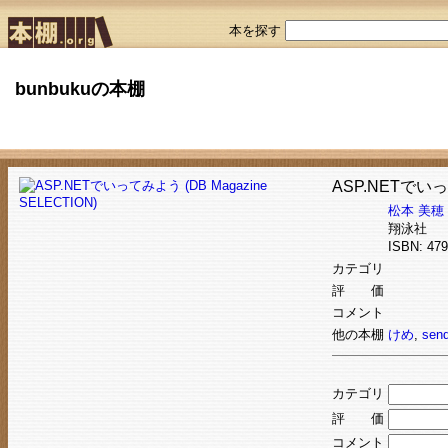
本を探す
bunbukuの本棚
ASP.NETでいって
松本 美穂
翔泳社
ISBN: 4
カテゴリ
評 価
コメント
他の本棚
けめ
,
sen
カテゴリ
評 価
コメント