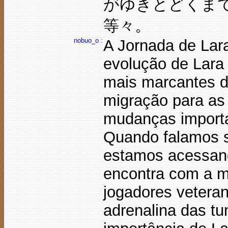
がゆきとどくま
等々。
nobuo_o :
A Jornada de Lar
evolução de Lara
mais marcantes da
migração para as 
mudanças importan
Quando falamos s
estamos acessand
encontra com a m
jogadores vetera
adrenalina das t