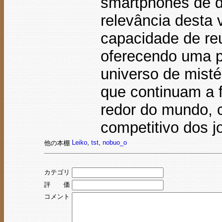
smartphones de d
relevância desta 
capacidade de reu
oferecendo uma p
universo de mistér
que continuam a 
redor do mundo, 
competitivo dos 
Leiko
,
tst
,
nobuo_o
他の本棚
カテゴリ
評 価
コメント