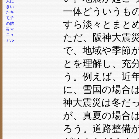
一体どういうも
すら淡々とまと
ただ、阪神大震
で、地域や季節
とを理解し、充
う。例えば、近
に、雪国の場合
神大震災は冬だ
が、真夏の場合
ろう。道路整備