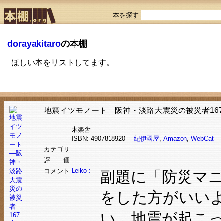
本を探す
dorayakitaro
の本棚
ほしい本をリストしてます。
地震イツモノート―阪神・淡路大震災の被災者16
木楽舎
ISBN: 4907818920
紀伊國屋
,
Amazon
,
WebCat
カテゴリ
評 価
Leiko :
コメント
副題に「防災マ
をした方がいい
い。地震が起こ